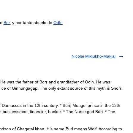
e
Bor
,
y
por
tanto
abuelo
de
Odín
.
Nicolai Miklukho-Maklai
 He was the father of Borr and grandfather of Odin. He was
ice of Ginnungagap. The only extant source of this myth is Snorri
of Damascus in the 12th century. * Büri, Mongol prince in the 13th
an businessman, financier, banker. * The Norse god Búri. * The
dson of Chagatai khan. His name Buri means Wolf. According to