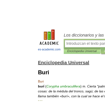
Los diccionarios y la
es-academic.com
Enciclopedia Universal
Enciclopedia Universal
Buri
Buri
burí
(
Corypha
umbraculifera
)
m
.
Cierta
*
pal
cosas:
de
la
médula
del
tronco
,
sagú
;
de
las
llama
también
«
burí
»,
con
la
cual
se
hace
el
* * *