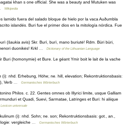
hagatai khan s one official. She was a beauty and Mutuken was
… …
Wikipedia
 lamido fuera del salado bloque de hielo por la vaca Auðumbla
scrito islandés. Buri fue el primer dios en la mitología nórdica. Fue
burì (šaukia avis) Skr. Burì, burì, mano buriutė! Rdm. Bùri bùri,
 ar nenori duonikės! Krkl …
Dictionary of the Lithuanian Language
 Buri (homonymie) et Bure. Le géant Ymir boit le lait de la vache
 (i): nhd. Erhebung, Höhe; ne. hill, elevation; Rekontruktionsbasis:
 (1), Verb …
Germanisches Wörterbuch
nino Philos. c. 22. Gentes omnes ob Illyrici limite, usque Galliam
munduri et Quadi, Suevi, Sarmatae, Latringes et Buri: hi aliique
Lexicon universale
kulinum (i): nhd. Sohn; ne. son; Rekontruktionsbasis: got., an.,
mologie: vergleiche …
Germanisches Wörterbuch