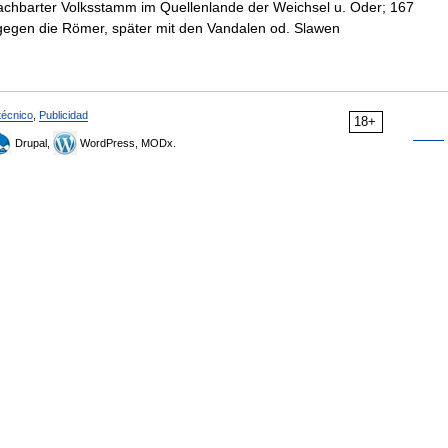
nachbarter Volksstamm im Quellenlande der Weichsel u. Oder; 167
gen die Römer, später mit den Vandalen od. Slawen
técnico
,
Publicidad
18+
Drupal,
WordPress, MODx.