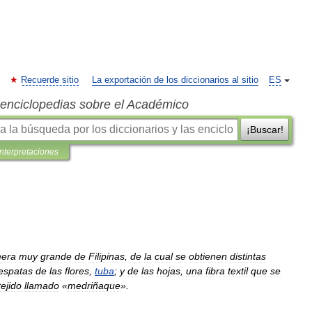
Recuerde sitio
La exportación de los diccionarios al sitio
ES
s enciclopedias sobre el Académico
¡Buscar!
interpretaciones
mera
muy
grande
de
Filipinas
,
de
la
cual
se
obtienen
distintas
espatas
de
las
flores
,
tuba
;
y
de
las
hojas
,
una
fibra
textil
que
se
tejido
llamado
«
medriñaque
».