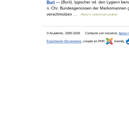
Buri
— (Burii), lygischer od. den Lygiern be
n. Chr. Bundesgenossen der Markomannen ge
verschmolzen …
Pierer's Universal-Lexikon
© Academic, 2000-2026
Contacte con nosotros:
Apoyo 
Exportación Diccionarios
, creado en PHP,
Joomla,