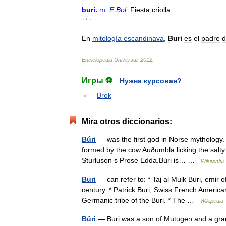
buri
.
m
.
E
Bol
.
Fiesta
criolla
.
* * *
En
mitología
escandinava
,
Buri
es
el
padre
d
Enciclopedia
Universal
.
2012
.
Игры ⚽
Нужна курсовая?
Brok
Mira otros diccionarios:
Búri
— was the first god in Norse mythology.
formed by the cow Auðumbla licking the salty 
Sturluson s Prose Edda.Búri is… …
Wikipedia
Buri
— can refer to: * Taj al Mulk Buri, emir 
century. * Patrick Buri, Swiss French Americ
Germanic tribe of the Buri. * The …
Wikipedia
Büri
— Buri was a son of Mutugen and a gran