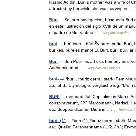
Rashid Ad din, Buri s mother was a wife of C
attracted by her while she was serving in
Buri
— Saltar a navegación, búsqueda Buri es
en este ilustración del siglo XVIII de un manu
el padre de Bor y abue …
Wikipedia Español
buri
— burì interj., bùri Šv bure, buriu: Burì, 
burikės, burelės mano! Ll. Bùri, bùri, bùri,
Buri
— Búri Pour les articles homonymes, voir
Audhumla tand …
Wikipédia en Français
buri-
— *buri , *buriz germ., stark. Femininum
ae., ahd.; Etymologie: vergleiche idg. *bʰer
BURI
— memorati Iul. Capitolino in Marco Anto
conspiraverunt, ??? Marcomanni, Narisci, Her
etc. Βούῤροι dicuntur Dioni in… …
Hofmann J. 
buri- (1)
— *buri (1), *buriz germ., stark. Mas
ae.; Quelle: Personenname (1./2. Jh.); Ety